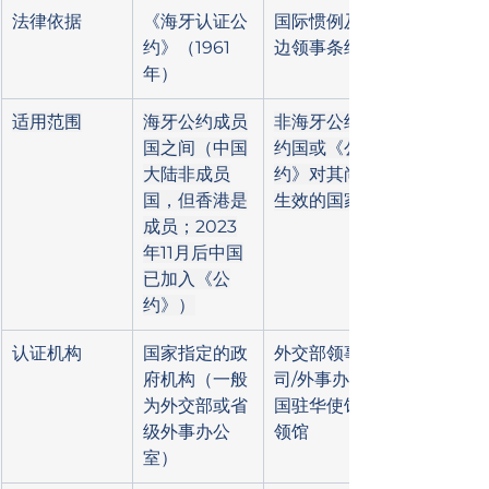
法律依据
《海牙认证公
国际惯例及双
约》（1961
边领事条约
年）
适用范围
海牙公约成员
非海牙公约缔
国之间（中国
约国或《公
大陆非成员
约》对其尚未
国，但香港是
生效的国家
成员；2023
年11月后中国
已加入《公
约》）
认证机构
国家指定的政
外交部领事
府机构（一般
司/外事办+外
为外交部或省
国驻华使馆/
级外事办公
领馆
室）