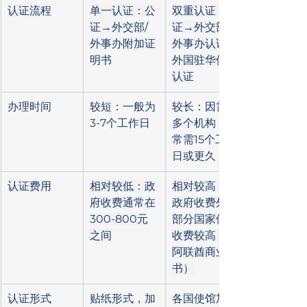
认证流程
单一认证：公
双重认证：公
证→外交部/
证→外交部/
外事办附加证
外事办认证→
明书
外国驻华使馆
认证
办理时间
较短：一般为
较长：因需经
3-7个工作日
多个机构，通
常需15个工作
日或更久
认证费用
相对较低：政
相对较高：除
府收费通常在
政府收费外，
300-800元
部分国家使馆
之间
收费较高（如
阿联酋商业文
书）
认证形式
贴纸形式，加
各国使馆加签