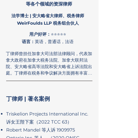
等各个领域的资深律师
法学博士 | 安大略省大律师、税务律师
WeirFoulds LLP 税务组合伙人
​用户好评：
⭐⭐⭐⭐⭐
语言：
英语，普通话，法语
丁律师曾担任加拿大司法部法律顾问，代表加
拿大政府在加拿大税务法院、加拿大联邦法
院、安大略省高等法院和安大略省上诉法院出
庭。丁律师在税务和争议解决方面拥有丰富的
经验。

丁律师在奥斯古德霍尔法学院获得法学博士学
丁律师 | 著名案例
位，并在西安大略大学毅伟商学院获得荣誉工
商管理学位。法学院毕业后，丁律师曾在加拿
大税务法院担任法官助理。

Triskelion Projects International Inc.
诉女王陛下案（2022 TCC 63）
除了从事法律工作之外，丁律师还喜欢滑雪、
Robert Mandel 等人诉
1909975
潜水和为多伦多猛龙队加油。
Ontario Inc. 等人，（2020 ONSC