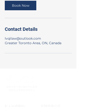
i
n
Book Now
Contact Details
lvqilaw@outlook.com
Greater Toronto Area, ON, Canada
加拿大首个面向海外华人群体
的跨境法律事务协同平台
在线快速公证
私人法律顾问